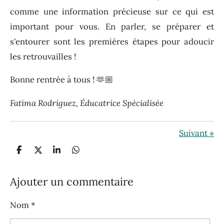
comme une information précieuse sur ce qui est
important pour vous. En parler, se préparer et
s'entourer sont les premières étapes pour adoucir
les retrouvailles !
Bonne rentrée à tous ! 🫶🏼
Fatima Rodriguez, Éducatrice Spécialisée
Suivant
»
P
P
P
P
a
a
a
a
r
r
r
r
t
t
t
t
Ajouter un commentaire
a
a
a
a
g
g
g
g
Nom *
e
e
e
e
r
r
r
r